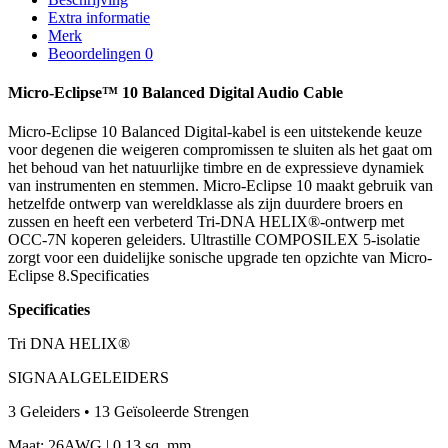
Cable
Extra informatie
aantal
Merk
Beoordelingen
0
Micro-Eclipse™ 10 Balanced Digital Audio Cable
Micro-Eclipse 10 Balanced Digital-kabel is een uitstekende keuze
voor degenen die weigeren compromissen te sluiten als het gaat om
het behoud van het natuurlijke timbre en de expressieve dynamiek
van instrumenten en stemmen. Micro-Eclipse 10 maakt gebruik van
hetzelfde ontwerp van wereldklasse als zijn duurdere broers en
zussen en heeft een verbeterd Tri-DNA HELIX®-ontwerp met
OCC-7N koperen geleiders. Ultrastille COMPOSILEX 5-isolatie
zorgt voor een duidelijke sonische upgrade ten opzichte van Micro-
Eclipse 8.Specificaties
Specificaties
Tri DNA HELIX®
SIGNAALGELEIDERS
3 Geleiders • 13 Geïsoleerde Strengen
Maat: 26AWG | 0,13 sq. mm