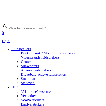
0
€0,00
Luidsprekers
Boekenplank / Monitor luidsprekers
Vloerstaande luidsprekers
Center
Subwoofers
Actieve luidsprekers
Draagbare actieve luidsprekers
Soundbar
Statieven
HIFI
‘All in one’ systemen
Versterkers
Voorversterkers
Eindversterkers