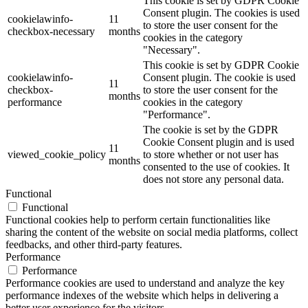
This cookie is set by GDPR Cookie
Consent plugin. The cookies is used
cookielawinfo-
11
to store the user consent for the
checkbox-necessary
months
cookies in the category
"Necessary".
This cookie is set by GDPR Cookie
cookielawinfo-
Consent plugin. The cookie is used
11
checkbox-
to store the user consent for the
months
performance
cookies in the category
"Performance".
The cookie is set by the GDPR
Cookie Consent plugin and is used
11
viewed_cookie_policy
to store whether or not user has
months
consented to the use of cookies. It
does not store any personal data.
Functional
Functional
Functional cookies help to perform certain functionalities like
sharing the content of the website on social media platforms, collect
feedbacks, and other third-party features.
Performance
Performance
Performance cookies are used to understand and analyze the key
performance indexes of the website which helps in delivering a
better user experience for the visitors.