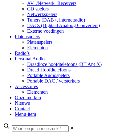
AV- /Netwerk- Receivers
CD spelers
Netwerkspelers
Tuners (DAB+, internetradio)
DACs (Digitaal Analoog Converters)
Externe voedingen
Platenspelers
Platenspelers
Elementen
Radio’s
Personal Audio
Draadloze hoofdtelefoons (BT Apt-X)
Draad Hoofdtelefoons
Portable Audiospelers
Portable DAC / versterkers
Accessoires
Elementen
Onze merken
Nieuws
Contact
Menu-item
✕