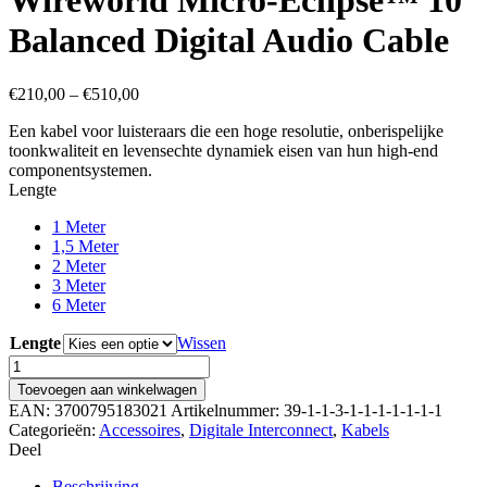
Wireworld Micro-Eclipse™ 10
Balanced Digital Audio Cable
€
210,00
–
€
510,00
Een kabel voor luisteraars die een hoge resolutie, onberispelijke
toonkwaliteit en levensechte dynamiek eisen van hun high-end
componentsystemen.
Lengte
1 Meter
1,5 Meter
2 Meter
3 Meter
6 Meter
Lengte
Wissen
Wireworld
Micro-
Toevoegen aan winkelwagen
Eclipse™
EAN:
3700795183021
Artikelnummer:
39-1-1-3-1-1-1-1-1-1-1
10
Categorieën:
Accessoires
,
Digitale Interconnect
,
Kabels
Balanced
Deel
Digital
Audio
Beschrijving