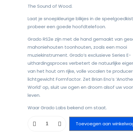
The Sound of Wood.
Laat je snoepkleurige blikjes in de speelgoedkis
probeer een goede hoofdtelefoon.
Grado RS2e zijn met de hand gemaakt van ges
mahoniehouten toonhouten, zoals een mooi
muziekinstrument. Grado’s exclusieve Series E-
uithardingsproces verbetert de natuurlijke ei
van het hout om rijke, volle vocalen te produce
lichtgewicht Formfactor. Zet Brian Eno’s ‘Anoth
World’ op, sluit uw ogen en droom alsof uw voor a
leven.
Waar Grado Labs bekend om staat.
Grado
Toevoegen aan winkelwa
Reference