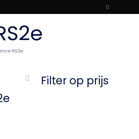
RS2e
ence RS2e
Filter op prijs
2e