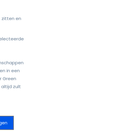
t zitten en
electeerde
genschappen
ren in een
er Green
ltijd zult
gen