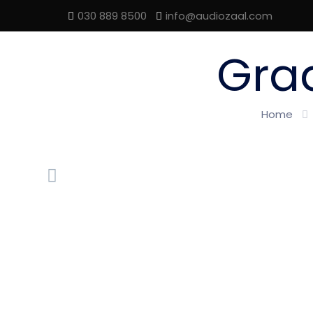
030 889 8500
info@audiozaal.com
Gra
Home