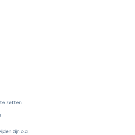
te zetten.
s
en zijn o.a.: