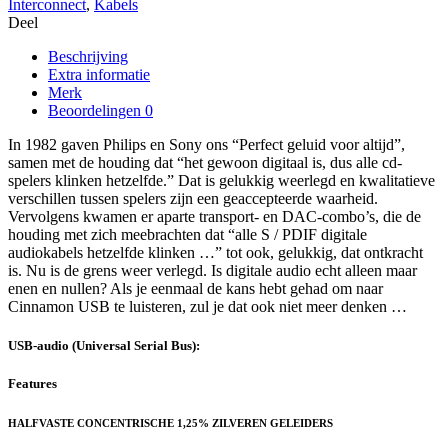
Interconnect
,
Kabels
aantal
Deel
Beschrijving
Extra informatie
Merk
Beoordelingen
0
In 1982 gaven Philips en Sony ons “Perfect geluid voor altijd”,
samen met de houding dat “het gewoon digitaal is, dus alle cd-
spelers klinken hetzelfde.” Dat is gelukkig weerlegd en kwalitatieve
verschillen tussen spelers zijn een geaccepteerde waarheid.
Vervolgens kwamen er aparte transport- en DAC-combo’s, die de
houding met zich meebrachten dat “alle S / PDIF digitale
audiokabels hetzelfde klinken …” tot ook, gelukkig, dat ontkracht
is. Nu is de grens weer verlegd. Is digitale audio echt alleen maar
enen en nullen? Als je eenmaal de kans hebt gehad om naar
Cinnamon USB te luisteren, zul je dat ook niet meer denken …
USB-audio (Universal Serial Bus):
Features
HALFVASTE CONCENTRISCHE 1,25% ZILVEREN GELEIDERS