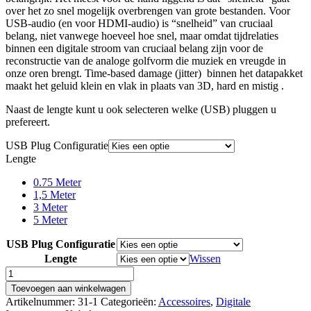
over het zo snel mogelijk overbrengen van grote bestanden. Voor
USB-audio (en voor HDMI-audio) is “snelheid” van cruciaal
belang, niet vanwege hoeveel hoe snel, maar omdat tijdrelaties
binnen een digitale stroom van cruciaal belang zijn voor de
reconstructie van de analoge golfvorm die muziek en vreugde in
onze oren brengt. Time-based damage (jitter) binnen het datapakket
maakt het geluid klein en vlak in plaats van 3D, hard en mistig .
Naast de lengte kunt u ook selecteren welke (USB) pluggen u
prefereert.
USB Plug Configuratie
Lengte
0.75 Meter
1,5 Meter
3 Meter
5 Meter
USB Plug Configuratie
Lengte
Wissen
Audioquest
Cinnamon
Toevoegen aan winkelwagen
USB
Artikelnummer:
31-1
Categorieën:
Accessoires
,
Digitale
Kabels