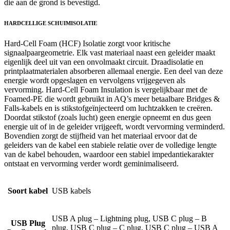
die aan de grond is bevestigd.
HARDCELLIGE SCHUIMISOLATIE
Hard-Cell Foam (HCF) Isolatie zorgt voor kritische
signaalpaargeometrie. Elk vast materiaal naast een geleider maakt
eigenlijk deel uit van een onvolmaakt circuit. Draadisolatie en
printplaatmaterialen absorberen allemaal energie. Een deel van deze
energie wordt opgeslagen en vervolgens vrijgegeven als
vervorming. Hard-Cell Foam Insulation is vergelijkbaar met de
Foamed-PE die wordt gebruikt in AQ’s meer betaalbare Bridges &
Falls-kabels en is stikstofgeïnjecteerd om luchtzakken te creëren.
Doordat stikstof (zoals lucht) geen energie opneemt en dus geen
energie uit of in de geleider vrijgeeft, wordt vervorming verminderd.
Bovendien zorgt de stijfheid van het materiaal ervoor dat de
geleiders van de kabel een stabiele relatie over de volledige lengte
van de kabel behouden, waardoor een stabiel impedantiekarakter
ontstaat en vervorming verder wordt geminimaliseerd.
Soort kabel
USB kabels
USB A plug – Lightning plug, USB C plug – B
USB Plug
plug, USB C plug – C plug, USB C plug – USB A