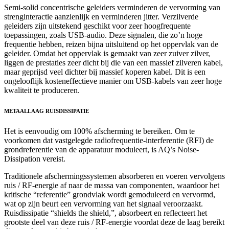
Semi-solid concentrische geleiders verminderen de vervorming van
strenginteractie aanzienlijk en verminderen jitter. Verzilverde
geleiders zijn uitstekend geschikt voor zeer hoogfrequente
toepassingen, zoals USB-audio. Deze signalen, die zo’n hoge
frequentie hebben, reizen bijna uitsluitend op het oppervlak van de
geleider. Omdat het oppervlak is gemaakt van zeer zuiver zilver,
liggen de prestaties zeer dicht bij die van een massief zilveren kabel,
maar geprijsd veel dichter bij massief koperen kabel. Dit is een
ongelooflijk kosteneffectieve manier om USB-kabels van zeer hoge
kwaliteit te produceren.
METAALLAAG RUISDISSIPATIE
Het is eenvoudig om 100% afscherming te bereiken. Om te
voorkomen dat vastgelegde radiofrequentie-interferentie (RFI) de
grondreferentie van de apparatuur moduleert, is AQ’s Noise-
Dissipation vereist.
Traditionele afschermingssystemen absorberen en voeren vervolgens
ruis / RF-energie af naar de massa van componenten, waardoor het
kritische “referentie” grondvlak wordt gemoduleerd en vervormd,
wat op zijn beurt een vervorming van het signaal veroorzaakt.
Ruisdissipatie “shields the shield,”, absorbeert en reflecteert het
grootste deel van deze ruis / RF-energie voordat deze de laag bereikt