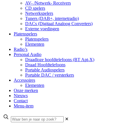
AV- /Netwerk- Receivers
CD spelers
Netwerkspelers
Tuners (DAB+, internetradio)
DACs (Digitaal Analoog Converters)
Externe voedingen
Platenspelers
Platenspelers
Elementen
Radio’s
Personal Audio
Draadloze hoofdtelefoons (BT Apt-X)
Draad Hoofdtelefoons
Portable Audiospelers
Portable DAC / versterkers
Accessoires
Elementen
Onze merken
Nieuws
Contact
Menu-item
✕