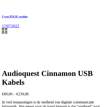
Cyrus PSX R² voeding
17/07/2022
Audioquest Cinnamon USB
Kabels
€
89,00
–
€
239,00
In veel toepassingen is de snelheid van digitale communicatie
belangrijk. Het meest voor de hand liggend is dat “snelheid” gaat