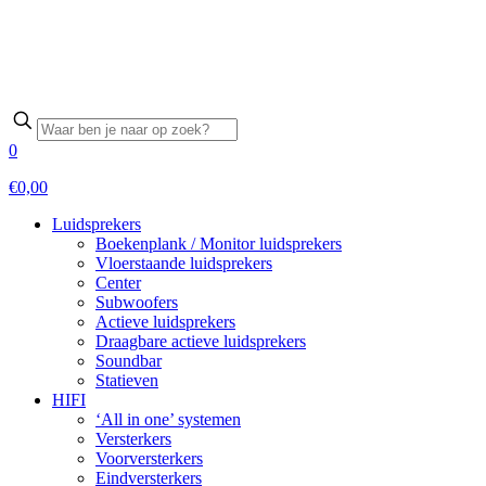
0
€0,00
Luidsprekers
Boekenplank / Monitor luidsprekers
Vloerstaande luidsprekers
Center
Subwoofers
Actieve luidsprekers
Draagbare actieve luidsprekers
Soundbar
Statieven
HIFI
‘All in one’ systemen
Versterkers
Voorversterkers
Eindversterkers