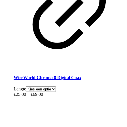
WireWorld Chroma 8 Digital Coax
Lengte
€
25,00
–
€
69,00